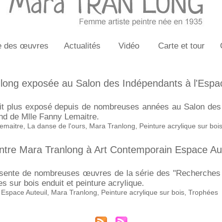
e des œuvres
Actualités
Vidéo
Carte et tour
long exposée au Salon des Indépendants à l'Espa
ait plus exposé depuis de nombreuses années au Salon des
and de Mlle Fanny Lemaitre.
emaitre
,
La danse de l'ours
,
Mara Tranlong
,
Peinture acrylique sur boi
intre Mara Tranlong à Art Contemporain Espace Au
résente de nombreuses œuvres de la série des "Recherche
s sur bois enduit et peinture acrylique.
,
Espace Auteuil
,
Mara Tranlong
,
Peinture acrylique sur bois
,
Trophées