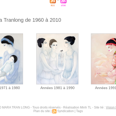
a Tranlong de 1960 à 2010
1971 à 1980
Années 1981 à 1990
Années 1991
 MARA TRAN LONG - Tous droits réservés - Réalisation Minh TL - Site lié :
Vision
Plan du site
|
Syndication
|
Tags