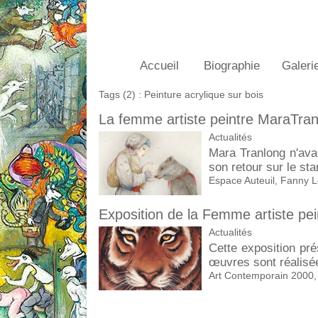
Accueil
Biographie
Galeri
Tags (2) : Peinture acrylique sur bois
La femme artiste peintre MaraTran
Actualités
Mara Tranlong n'av
son retour sur le st
Espace Auteuil
,
Fanny L
Exposition de la Femme artiste pe
Actualités
Cette exposition p
œuvres sont réalisée
Art Contemporain 2000